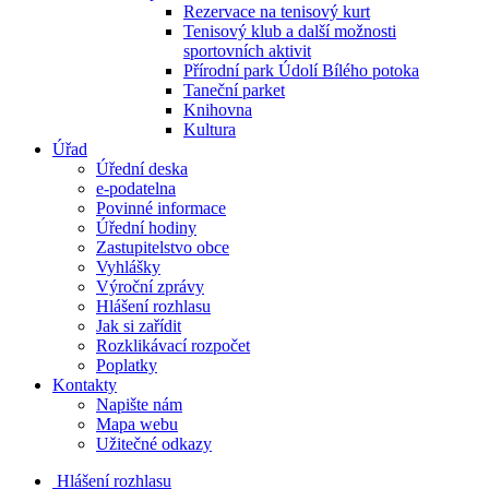
Rezervace na tenisový kurt
Tenisový klub a další možnosti
sportovních aktivit
Přírodní park Údolí Bílého potoka
Taneční parket
Knihovna
Kultura
Úřad
Úřední deska
e-podatelna
Povinné informace
Úřední hodiny
Zastupitelstvo obce
Vyhlášky
Výroční zprávy
Hlášení rozhlasu
Jak si zařídit
Rozklikávací rozpočet
Poplatky
Kontakty
Napište nám
Mapa webu
Užitečné odkazy
Hlášení rozhlasu