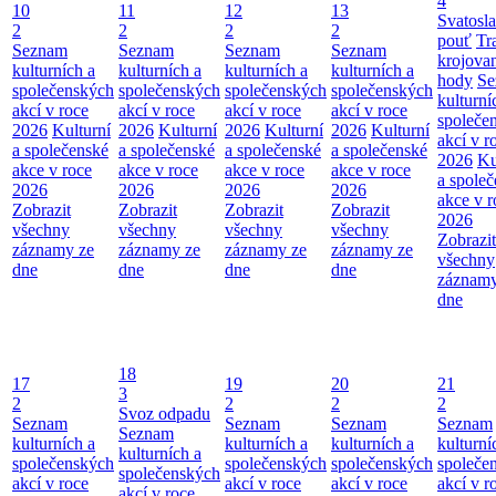
4
10
11
12
13
Svatosl
2
2
2
2
pouť
Tr
Seznam
Seznam
Seznam
Seznam
krojova
kulturních a
kulturních a
kulturních a
kulturních a
hody
Se
společenských
společenských
společenských
společenských
kulturní
akcí v roce
akcí v roce
akcí v roce
akcí v roce
společe
2026
Kulturní
2026
Kulturní
2026
Kulturní
2026
Kulturní
akcí v r
a společenské
a společenské
a společenské
a společenské
2026
Ku
akce v roce
akce v roce
akce v roce
akce v roce
a spole
2026
2026
2026
2026
akce v r
Zobrazit
Zobrazit
Zobrazit
Zobrazit
2026
všechny
všechny
všechny
všechny
Zobrazit
záznamy ze
záznamy ze
záznamy ze
záznamy ze
všechny
dne
dne
dne
dne
záznamy
dne
18
17
19
20
21
3
2
2
2
2
Svoz odpadu
Seznam
Seznam
Seznam
Seznam
Seznam
kulturních a
kulturních a
kulturních a
kulturní
kulturních a
společenských
společenských
společenských
společe
společenských
akcí v roce
akcí v roce
akcí v roce
akcí v r
akcí v roce