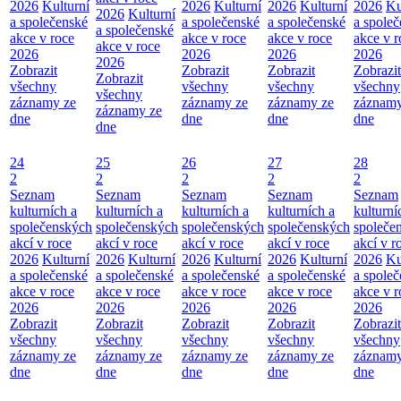
2026
Kulturní
2026
Kulturní
2026
Kulturní
2026
Ku
2026
Kulturní
a společenské
a společenské
a společenské
a spole
a společenské
akce v roce
akce v roce
akce v roce
akce v r
akce v roce
2026
2026
2026
2026
2026
Zobrazit
Zobrazit
Zobrazit
Zobrazit
Zobrazit
všechny
všechny
všechny
všechny
všechny
záznamy ze
záznamy ze
záznamy ze
záznamy
záznamy ze
dne
dne
dne
dne
dne
24
25
26
27
28
2
2
2
2
2
Seznam
Seznam
Seznam
Seznam
Seznam
kulturních a
kulturních a
kulturních a
kulturních a
kulturní
společenských
společenských
společenských
společenských
společe
akcí v roce
akcí v roce
akcí v roce
akcí v roce
akcí v r
2026
Kulturní
2026
Kulturní
2026
Kulturní
2026
Kulturní
2026
Ku
a společenské
a společenské
a společenské
a společenské
a spole
akce v roce
akce v roce
akce v roce
akce v roce
akce v r
2026
2026
2026
2026
2026
Zobrazit
Zobrazit
Zobrazit
Zobrazit
Zobrazit
všechny
všechny
všechny
všechny
všechny
záznamy ze
záznamy ze
záznamy ze
záznamy ze
záznamy
dne
dne
dne
dne
dne