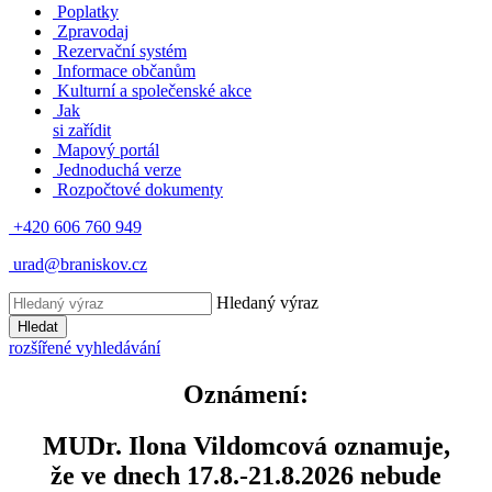
Poplatky
Zpravodaj
Rezervační systém
Informace občanům
Kulturní a společenské akce
Jak
si zařídit
Mapový portál
Jednoduchá verze
Rozpočtové dokumenty
+420 606 760 949
urad@braniskov.cz
Hledaný výraz
Hledat
rozšířené vyhledávání
Oznámení:
MUDr. Ilona Vildomcová oznamuje,
že ve dnech 17.8.-21.8.2026 nebude