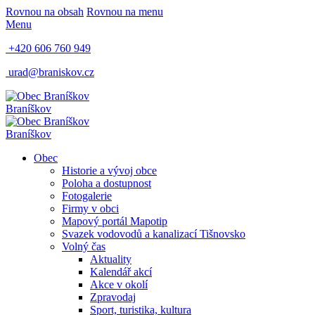
Rovnou na obsah
Rovnou na menu
Menu
+420 606 760 949
urad@braniskov.cz
Braníškov
Braníškov
Obec
Historie a vývoj obce
Poloha a dostupnost
Fotogalerie
Firmy v obci
Mapový portál Mapotip
Svazek vodovodů a kanalizací Tišnovsko
Volný čas
Aktuality
Kalendář akcí
Akce v okolí
Zpravodaj
Sport, turistika, kultura