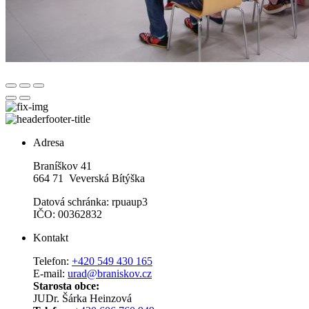
Adresa
Braníškov 41
664 71 Veverská Bítýška
Datová schránka: rpuaup3
IČO: 00362832
Kontakt
Telefon:
+420 549 430 165
E-mail:
urad@braniskov.cz
Starosta obce:
JUDr. Šárka Heinzová