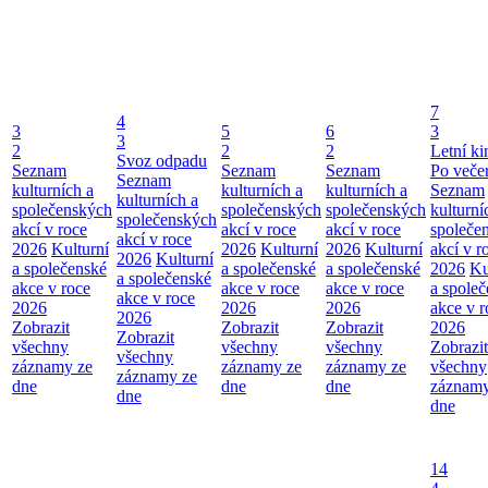
7
4
3
5
6
3
3
2
2
2
Letní ki
Svoz odpadu
Seznam
Seznam
Seznam
Po veče
Seznam
kulturních a
kulturních a
kulturních a
Seznam
kulturních a
společenských
společenských
společenských
kulturní
společenských
akcí v roce
akcí v roce
akcí v roce
společe
akcí v roce
2026
Kulturní
2026
Kulturní
2026
Kulturní
akcí v r
2026
Kulturní
a společenské
a společenské
a společenské
2026
Ku
a společenské
akce v roce
akce v roce
akce v roce
a spole
akce v roce
2026
2026
2026
akce v r
2026
Zobrazit
Zobrazit
Zobrazit
2026
Zobrazit
všechny
všechny
všechny
Zobrazit
všechny
záznamy ze
záznamy ze
záznamy ze
všechny
záznamy ze
dne
dne
dne
záznamy
dne
dne
14