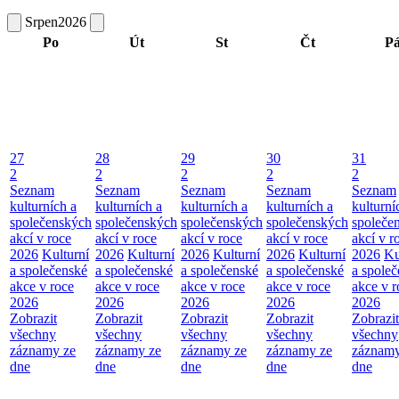
Srpen
2026
Po
Út
St
Čt
P
27
28
29
30
31
2
2
2
2
2
Seznam
Seznam
Seznam
Seznam
Seznam
kulturních a
kulturních a
kulturních a
kulturních a
kulturní
společenských
společenských
společenských
společenských
společe
akcí v roce
akcí v roce
akcí v roce
akcí v roce
akcí v r
2026
Kulturní
2026
Kulturní
2026
Kulturní
2026
Kulturní
2026
Ku
a společenské
a společenské
a společenské
a společenské
a spole
akce v roce
akce v roce
akce v roce
akce v roce
akce v r
2026
2026
2026
2026
2026
Zobrazit
Zobrazit
Zobrazit
Zobrazit
Zobrazit
všechny
všechny
všechny
všechny
všechny
záznamy ze
záznamy ze
záznamy ze
záznamy ze
záznamy
dne
dne
dne
dne
dne