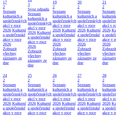
17
19
20
21
3
2
2
2
2
Svoz odpadu
Seznam
Seznam
Seznam
Seznam
Seznam
kulturních a
kulturních a
kulturních a
kulturní
kulturních a
společenských
společenských
společenských
společe
společenských
akcí v roce
akcí v roce
akcí v roce
akcí v r
akcí v roce
2026
Kulturní
2026
Kulturní
2026
Kulturní
2026
Ku
2026
Kulturní
a společenské
a společenské
a společenské
a spole
a společenské
akce v roce
akce v roce
akce v roce
akce v r
akce v roce
2026
2026
2026
2026
2026
Zobrazit
Zobrazit
Zobrazit
Zobrazit
Zobrazit
všechny
všechny
všechny
všechny
všechny
záznamy ze
záznamy ze
záznamy ze
záznamy
záznamy ze
dne
dne
dne
dne
dne
24
25
26
27
28
2
2
2
2
2
Seznam
Seznam
Seznam
Seznam
Seznam
kulturních a
kulturních a
kulturních a
kulturních a
kulturní
společenských
společenských
společenských
společenských
společe
akcí v roce
akcí v roce
akcí v roce
akcí v roce
akcí v r
2026
Kulturní
2026
Kulturní
2026
Kulturní
2026
Kulturní
2026
Ku
a společenské
a společenské
a společenské
a společenské
a spole
akce v roce
akce v roce
akce v roce
akce v roce
akce v r