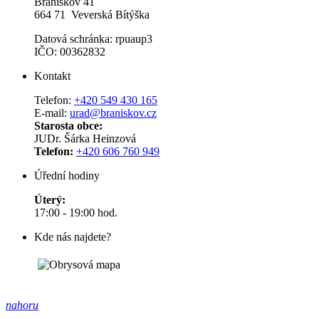
Braníškov 41
664 71 Veverská Bítýška
Datová schránka: rpuaup3
IČO: 00362832
Kontakt
Telefon:
+420 549 430 165
E-mail:
urad@braniskov.cz
Starosta obce:
JUDr. Šárka Heinzová
Telefon:
+420 606 760 949
Úřední hodiny
Úterý:
17:00 - 19:00 hod.
Kde nás najdete?
nahoru