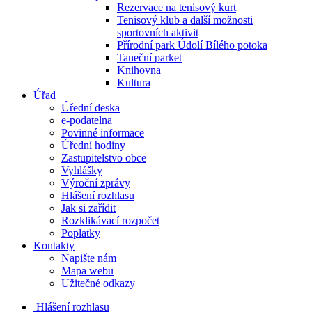
Rezervace na tenisový kurt
Tenisový klub a další možnosti
sportovních aktivit
Přírodní park Údolí Bílého potoka
Taneční parket
Knihovna
Kultura
Úřad
Úřední deska
e-podatelna
Povinné informace
Úřední hodiny
Zastupitelstvo obce
Vyhlášky
Výroční zprávy
Hlášení rozhlasu
Jak si zařídit
Rozklikávací rozpočet
Poplatky
Kontakty
Napište nám
Mapa webu
Užitečné odkazy
Hlášení rozhlasu