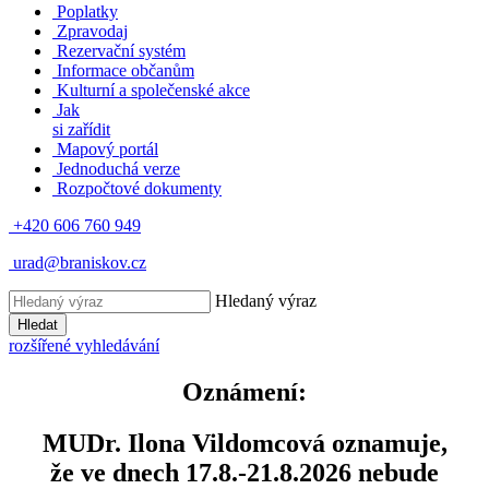
Poplatky
Zpravodaj
Rezervační systém
Informace občanům
Kulturní a společenské akce
Jak
si zařídit
Mapový portál
Jednoduchá verze
Rozpočtové dokumenty
+420 606 760 949
urad@braniskov.cz
Hledaný výraz
Hledat
rozšířené vyhledávání
Oznámení:
MUDr. Ilona Vildomcová oznamuje,
že ve dnech 17.8.-21.8.2026 nebude