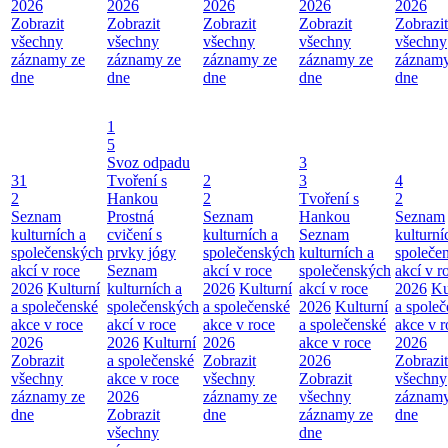
2026
2026
2026
2026
2026
Zobrazit
Zobrazit
Zobrazit
Zobrazit
Zobrazit
všechny
všechny
všechny
všechny
všechny
záznamy ze
záznamy ze
záznamy ze
záznamy ze
záznamy
dne
dne
dne
dne
dne
1
5
Svoz odpadu
3
31
Tvoření s
2
3
4
2
Hankou
2
Tvoření s
2
Seznam
Prostná
Seznam
Hankou
Seznam
kulturních a
cvičení s
kulturních a
Seznam
kulturní
společenských
prvky jógy
společenských
kulturních a
společe
akcí v roce
Seznam
akcí v roce
společenských
akcí v r
2026
Kulturní
kulturních a
2026
Kulturní
akcí v roce
2026
Ku
a společenské
společenských
a společenské
2026
Kulturní
a spole
akce v roce
akcí v roce
akce v roce
a společenské
akce v r
2026
2026
Kulturní
2026
akce v roce
2026
Zobrazit
a společenské
Zobrazit
2026
Zobrazit
všechny
akce v roce
všechny
Zobrazit
všechny
záznamy ze
2026
záznamy ze
všechny
záznamy
dne
Zobrazit
dne
záznamy ze
dne
všechny
dne