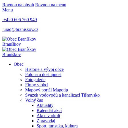
Rovnou na obsah
Rovnou na menu
Menu
+420 606 760 949
urad@braniskov.cz
Braníškov
Braníškov
Obec
Historie a vývoj obce
Poloha a dostupnost
Fotogalerie
Firmy v obci
Mapový portál Mapotip
Svazek vodovodů a kanalizací Tišnovsko
Volný čas
Aktuality
Kalendář akcí
Akce v okolí
Zpravodaj
Sport, turistika, kultura