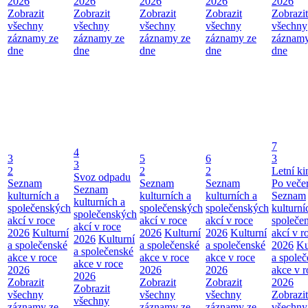
2026
2026
2026
2026
2026
Zobrazit
Zobrazit
Zobrazit
Zobrazit
Zobrazit
všechny
všechny
všechny
všechny
všechny
záznamy ze
záznamy ze
záznamy ze
záznamy ze
záznamy
dne
dne
dne
dne
dne
7
4
3
5
6
3
3
2
2
2
Letní ki
Svoz odpadu
Seznam
Seznam
Seznam
Po veče
Seznam
kulturních a
kulturních a
kulturních a
Seznam
kulturních a
společenských
společenských
společenských
kulturní
společenských
akcí v roce
akcí v roce
akcí v roce
společe
akcí v roce
2026
Kulturní
2026
Kulturní
2026
Kulturní
akcí v r
2026
Kulturní
a společenské
a společenské
a společenské
2026
Ku
a společenské
akce v roce
akce v roce
akce v roce
a spole
akce v roce
2026
2026
2026
akce v r
2026
Zobrazit
Zobrazit
Zobrazit
2026
Zobrazit
všechny
všechny
všechny
Zobrazit
všechny
záznamy ze
záznamy ze
záznamy ze
všechny