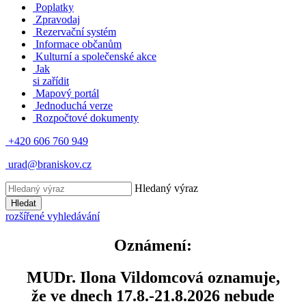
Poplatky
Zpravodaj
Rezervační systém
Informace občanům
Kulturní a společenské akce
Jak
si zařídit
Mapový portál
Jednoduchá verze
Rozpočtové dokumenty
+420 606 760 949
urad@braniskov.cz
Hledaný výraz
Hledat
rozšířené vyhledávání
Oznámení:
MUDr. Ilona Vildomcová oznamuje,
že ve dnech 17.8.-21.8.2026 nebude