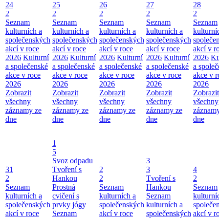
24
25
26
27
28
2
2
2
2
2
Seznam
Seznam
Seznam
Seznam
Seznam
kulturních a
kulturních a
kulturních a
kulturních a
kulturní
společenských
společenských
společenských
společenských
společe
akcí v roce
akcí v roce
akcí v roce
akcí v roce
akcí v r
2026
Kulturní
2026
Kulturní
2026
Kulturní
2026
Kulturní
2026
Ku
a společenské
a společenské
a společenské
a společenské
a spole
akce v roce
akce v roce
akce v roce
akce v roce
akce v r
2026
2026
2026
2026
2026
Zobrazit
Zobrazit
Zobrazit
Zobrazit
Zobrazit
všechny
všechny
všechny
všechny
všechny
záznamy ze
záznamy ze
záznamy ze
záznamy ze
záznamy
dne
dne
dne
dne
dne
1
5
Svoz odpadu
3
31
Tvoření s
2
3
4
2
Hankou
2
Tvoření s
2
Seznam
Prostná
Seznam
Hankou
Seznam
kulturních a
cvičení s
kulturních a
Seznam
kulturní
společenských
prvky jógy
společenských
kulturních a
společe
akcí v roce
Seznam
akcí v roce
společenských
akcí v r