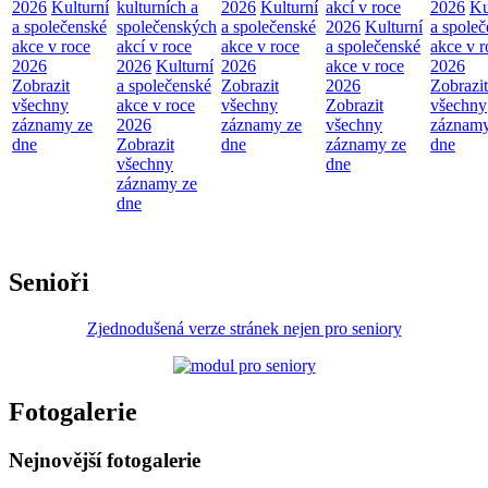
2026
Kulturní
kulturních a
2026
Kulturní
akcí v roce
2026
Ku
a společenské
společenských
a společenské
2026
Kulturní
a spole
akce v roce
akcí v roce
akce v roce
a společenské
akce v r
2026
2026
Kulturní
2026
akce v roce
2026
Zobrazit
a společenské
Zobrazit
2026
Zobrazit
všechny
akce v roce
všechny
Zobrazit
všechny
záznamy ze
2026
záznamy ze
všechny
záznamy
dne
Zobrazit
dne
záznamy ze
dne
všechny
dne
záznamy ze
dne
Senioři
Zjednodušená verze stránek nejen pro seniory
Fotogalerie
Nejnovější fotogalerie