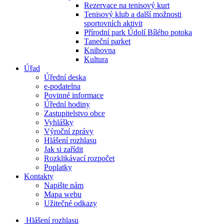
Rezervace na tenisový kurt
Tenisový klub a další možnosti
sportovních aktivit
Přírodní park Údolí Bílého potoka
Taneční parket
Knihovna
Kultura
Úřad
Úřední deska
e-podatelna
Povinné informace
Úřední hodiny
Zastupitelstvo obce
Vyhlášky
Výroční zprávy
Hlášení rozhlasu
Jak si zařídit
Rozklikávací rozpočet
Poplatky
Kontakty
Napište nám
Mapa webu
Užitečné odkazy
Hlášení rozhlasu