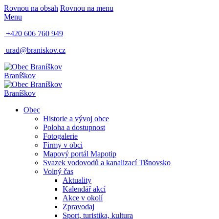
Rovnou na obsah
Rovnou na menu
Menu
+420 606 760 949
urad@braniskov.cz
Braníškov
Braníškov
Obec
Historie a vývoj obce
Poloha a dostupnost
Fotogalerie
Firmy v obci
Mapový portál Mapotip
Svazek vodovodů a kanalizací Tišnovsko
Volný čas
Aktuality
Kalendář akcí
Akce v okolí
Zpravodaj
Sport, turistika, kultura