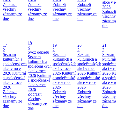
akce v r
Zobrazit
Zobrazit
Zobrazit
Zobrazit
2026
všechny
všechny
všechny
všechny
Zobrazit
záznamy ze
záznamy ze
záznamy ze
záznamy ze
všechny
dne
dne
dne
dne
záznamy
dne
18
17
19
20
21
3
2
2
2
2
Svoz odpadu
Seznam
Seznam
Seznam
Seznam
Seznam
kulturních a
kulturních a
kulturních a
kulturní
kulturních a
společenských
společenských
společenských
společe
společenských
akcí v roce
akcí v roce
akcí v roce
akcí v r
akcí v roce
2026
Kulturní
2026
Kulturní
2026
Kulturní
2026
Ku
2026
Kulturní
a společenské
a společenské
a společenské
a spole
a společenské
akce v roce
akce v roce
akce v roce
akce v r
akce v roce
2026
2026
2026
2026
2026
Zobrazit
Zobrazit
Zobrazit
Zobrazit
Zobrazit
všechny
všechny
všechny
všechny
všechny
záznamy ze
záznamy ze
záznamy ze
záznamy
záznamy ze
dne
dne
dne
dne
dne