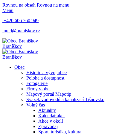
Rovnou na obsah
Rovnou na menu
Menu
+420 606 760 949
urad@braniskov.cz
Braníškov
Braníškov
Obec
Historie a vývoj obce
Poloha a dostupnost
Fotogalerie
Firmy v obci
Mapový portál Mapotip
Svazek vodovodů a kanalizací Tišnovsko
Volný čas
Aktuality
Kalendář akcí
Akce v okolí
Zpravodaj
Sport, turistika, kultura