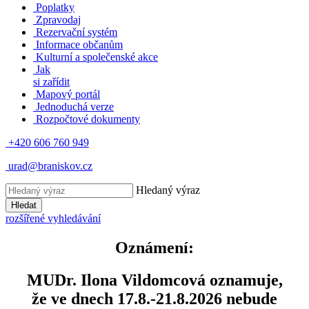
Poplatky
Zpravodaj
Rezervační systém
Informace občanům
Kulturní a společenské akce
Jak
si zařídit
Mapový portál
Jednoduchá verze
Rozpočtové dokumenty
+420 606 760 949
urad@braniskov.cz
Hledaný výraz
Hledat
rozšířené vyhledávání
Oznámení:
MUDr. Ilona Vildomcová oznamuje,
že ve dnech 17.8.-21.8.2026 nebude