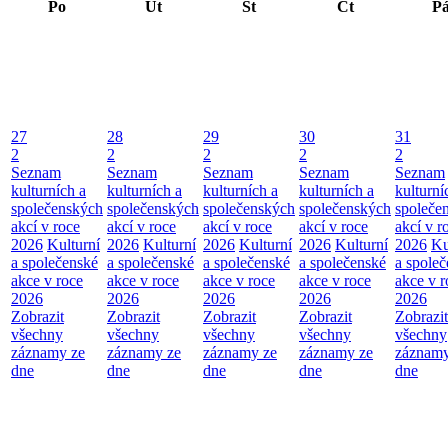
Po
Út
St
Čt
P
27
28
29
30
31
2
2
2
2
2
Seznam
Seznam
Seznam
Seznam
Seznam
kulturních a
kulturních a
kulturních a
kulturních a
kulturní
společenských
společenských
společenských
společenských
společe
akcí v roce
akcí v roce
akcí v roce
akcí v roce
akcí v r
2026
Kulturní
2026
Kulturní
2026
Kulturní
2026
Kulturní
2026
Ku
a společenské
a společenské
a společenské
a společenské
a spole
akce v roce
akce v roce
akce v roce
akce v roce
akce v r
2026
2026
2026
2026
2026
Zobrazit
Zobrazit
Zobrazit
Zobrazit
Zobrazit
všechny
všechny
všechny
všechny
všechny
záznamy ze
záznamy ze
záznamy ze
záznamy ze
záznamy
dne
dne
dne
dne
dne