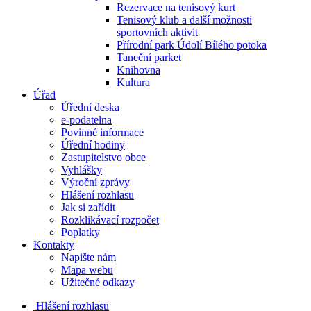
Rezervace na tenisový kurt
Tenisový klub a další možnosti
sportovních aktivit
Přírodní park Údolí Bílého potoka
Taneční parket
Knihovna
Kultura
Úřad
Úřední deska
e-podatelna
Povinné informace
Úřední hodiny
Zastupitelstvo obce
Vyhlášky
Výroční zprávy
Hlášení rozhlasu
Jak si zařídit
Rozklikávací rozpočet
Poplatky
Kontakty
Napište nám
Mapa webu
Užitečné odkazy
Hlášení rozhlasu