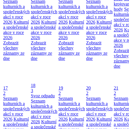
Seznam
Seznam
Seznam
Seznam
krojova
kulturních a
kulturních a
kulturních a
kulturních a
hody
Se
společenských
společenských
společenských
společenských
kulturní
akcí v roce
akcí v roce
akcí v roce
akcí v roce
společe
2026
Kulturní
2026
Kulturní
2026
Kulturní
2026
Kulturní
akcí v r
a společenské
a společenské
a společenské
a společenské
2026
Ku
akce v roce
akce v roce
akce v roce
akce v roce
a spole
2026
2026
2026
2026
akce v r
Zobrazit
Zobrazit
Zobrazit
Zobrazit
2026
všechny
všechny
všechny
všechny
Zobrazit
záznamy ze
záznamy ze
záznamy ze
záznamy ze
všechny
dne
dne
dne
dne
záznamy
dne
18
17
19
20
21
3
2
2
2
2
Svoz odpadu
Seznam
Seznam
Seznam
Seznam
Seznam
kulturních a
kulturních a
kulturních a
kulturní
kulturních a
společenských
společenských
společenských
společe
společenských
akcí v roce
akcí v roce
akcí v roce
akcí v r
akcí v roce
2026
Kulturní
2026
Kulturní
2026
Kulturní
2026
Ku
2026
Kulturní
a společenské
a společenské
a společenské
a spole
a společenské