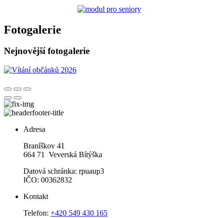
Fotogalerie
Nejnovější fotogalerie
Adresa
Braníškov 41
664 71 Veverská Bítýška
Datová schránka: rpuaup3
IČO: 00362832
Kontakt
Telefon:
+420 549 430 165