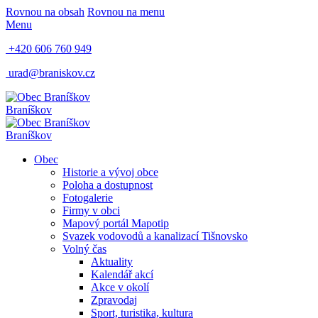
Rovnou na obsah
Rovnou na menu
Menu
+420 606 760 949
urad@braniskov.cz
Braníškov
Braníškov
Obec
Historie a vývoj obce
Poloha a dostupnost
Fotogalerie
Firmy v obci
Mapový portál Mapotip
Svazek vodovodů a kanalizací Tišnovsko
Volný čas
Aktuality
Kalendář akcí
Akce v okolí
Zpravodaj
Sport, turistika, kultura