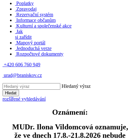
Poplatky
Zpravodaj
Rezervační systém
Informace občanům
Kulturní a společenské akce
Jak
si zařídit
Mapový portál
Jednoduchá verze
Rozpočtové dokumenty
+420 606 760 949
urad@braniskov.cz
Hledaný výraz
Hledat
rozšířené vyhledávání
Oznámení:
MUDr. Ilona Vildomcová oznamuje,
že ve dnech 17.8.-21.8.2026 nebude