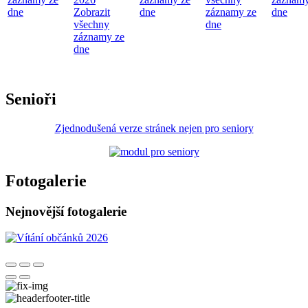
dne
Zobrazit
dne
záznamy ze
dne
všechny
dne
záznamy ze
dne
Senioři
Zjednodušená verze stránek nejen pro seniory
Fotogalerie
Nejnovější fotogalerie