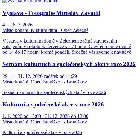
Výstava - Fotografie Miroslav Zavadil
4. - 26. 7. 2026
Místo konání:
Kulturní dům - Obec Železné
Výstava v kulturním domě v Železném začíná slavnostním
zahájením v sobotu 4. července v 17 hodin. Otevřeno bude denně
od 14 do 17 hodin, kromě pondělí. Srdečně vás zveme k návštěvě.
Seznam kulturních a společenských akcí v roce 2026
29. 1. - 31. 12. 2026 začátek od 14:29
Místo konání:
Obec Braníškov - Braníškov
Seznam kulturních a společenských akcí v roce 2026
Kulturní a společenské akce v roce 2026
1. 1. 2026 od 12:00 - 31. 12. 2026 do 12:00
Místo konání:
Obec Braníškov - Braníškov
Kulturní a společenské akce v roce 2026